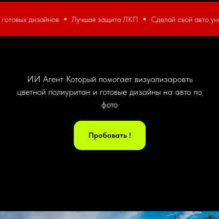
изайнов
Лучшая защита ЛКП
Сделай свой авто уникальным
ИИ Агент Который помогает визуализаровть
цветной полиуритан и готовые дизайны на авто по
фото
Пробовать !