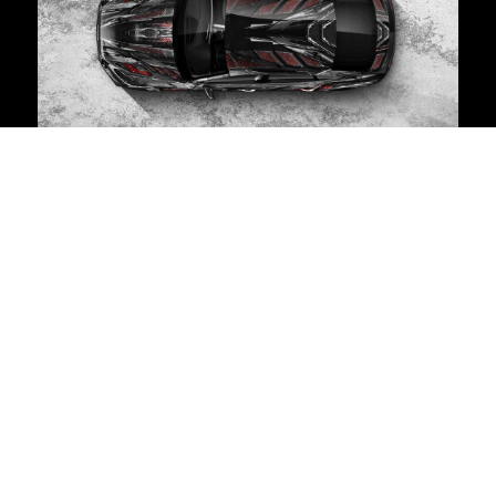
DREY FUSE DESIGN STUDIO - ДИЗАЙН СТУДИЯ с многолетним
опытом в сфере автомобилей и брендирования.
Создана в 2013 году Андреем Фьюзом, насчитывает более 1000+
проектов винилографии по всему миру. Постоянные клиенты:
VOLKSWAGEN GROUP, PORSCHE, AUDI, VW, LAMBORGHINI,
BROOKLANDS и другие...